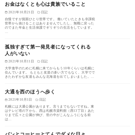
お金はなくとも心は貴族でいること
2021年10月21日
日記
自慢ですが貧困ひとり世帯です。 働いていたときも非課税
世帯から抜けることはありませんでしたし、無職に戻った
のでまた年金と生活保護でギリギリの生活をしています。
…
孤独すぎて第一発見者になってくれる
人がいない
2021年10月11日
日記
大学進学のために札幌に来てからもう10年くらいは札幌に
住んでいます。 もともと友達の多い方でもなく、大学でで
きたわずかな友達もみんな北海道を出てしまいました。…
大通を西のほうへ歩く
2021年10月1日
日記
札幌には大通公園があります。言うまでもないですね。東
はテレビ塔の下から、西は札幌市資料館（西13丁目）あた
りまで広々と公園が伸び、世の中がこんなふうになる前
は…
パンとコーヒーとてんでダメな日々