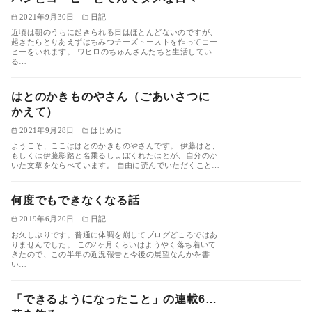
2021年9月30日
日記
近頃は朝のうちに起きられる日はほとんどないのですが、
起きたらとりあえずはちみつチーズトーストを作ってコー
ヒーをいれます。 ワヒロのちゅんさんたちと生活してい
る…
はとのかきものやさん（ごあいさつに
かえて）
2021年9月28日
はじめに
ようこそ、ここははとのかきものやさんです。 伊藤はと、
もしくは伊藤影踏と名乗るしょぼくれたはとが、自分のか
いた文章をならべています。 自由に読んでいただくこと…
何度でもできなくなる話
2019年6月20日
日記
お久しぶりです。普通に体調を崩してブログどころではあ
りませんでした。 この2ヶ月くらいはようやく落ち着いて
きたので、この半年の近況報告と今後の展望なんかを書
い…
「できるようになったこと」の連載6…