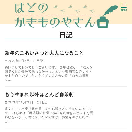
コ
ン
テ
ン
日記
ツ
へ
移
新年のごあいさつと大人になること
動
2022年1月2日
日記
あけましておめでとうございます。 去年は確か、「なんか
朝早く目が覚めて眠れなかった」という理由でこのサイト
をまとめたのでした。もうずいぶん長い間「自分の情報
を…
もう生まれ以外ほとんど森茉莉
2021年10月28日
日記
注文していた魔法瓶が届いてから延々と紅茶をのんでいま
す。 はじめは「魔法瓶の容量にあわせた大きいポットを買
わなきゃな」と考えていたのですが、お湯を沸かしたヤ
カ…