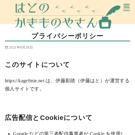
コ
ン
テ
ン
プライバシーポリシー
ツ
へ
2021年9月28日
移
動
このサイトについて
https://kagefmie.net は、伊藤影踏（伊藤はと）が運営する
個人サイトです。
広告配信とCookieについて
Google などの第三者配信事業者が Cookie を使用し